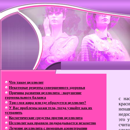
Что такое целлюлит
Некоторые рецепты совершенного здоровья
Причина развития целлюлита - нарушение
гормонального баланса
с на
Три слоя жира или где образуется целлюлит?
крас
У Вас проблемы кожи тела, тогда узнайте как их
ненав
устранить
недос
Косметические средства против целлюлита
это 
Целлюлит как правило подкрадывается незаметно
счита
Лечение целлюлита с помощью азонотерапии
следс