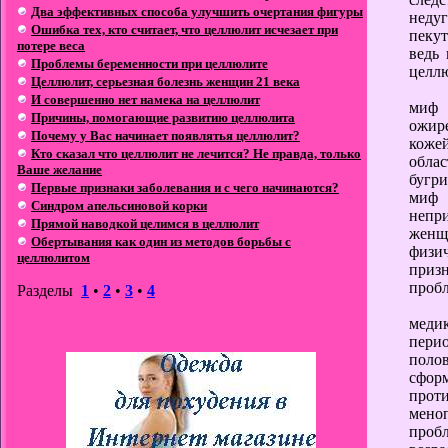
Два эффективных способа улучшить очертания фигуры
неду
Ошибка тех, кто считает, что целлюлит исчезает при
пекут
потере веса
ведь
Проблемы беременности при целлюлите
целл
Целлюлит, серьезная болезнь женщин 21 века
И совершенно нет намека на целлюлит
миф 
Причины, помогающие развитию целлюлита
ожире
Почему у Вас начинает появлятья целлюлит?
коже
Кто сказал что целлюлит не лечится? Не правда, только
обла
Ваше желание
бугри
Первые признаки заболевания и с чего начинаются?
миф 
Синдром апельсиновой корки
непр
Прямой наводкой целимся в целлюлит
женщ
Обертывания как один из методов борьбы с
физи
целлюлитом
приз
проб
Разделы
1
•
2
•
3
•
4
меди
пери
поло
сфо
проти
меноп
проб