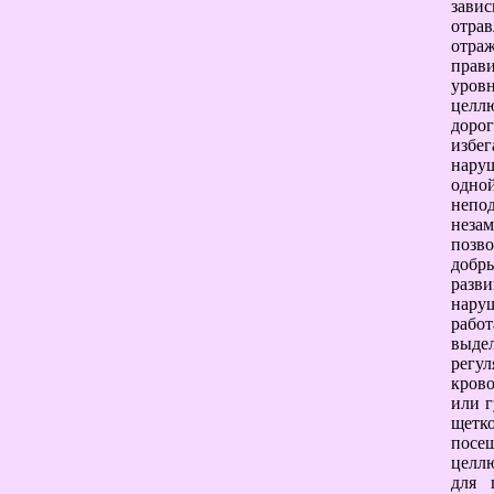
зави
отра
отра
прав
уров
целл
дорог
избе
наруш
одно
непо
неза
позв
добр
разв
наруш
рабо
выдел
рег
крово
или г
щетко
посещ
целлю
для 