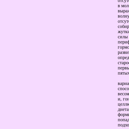
отсут
в мол
выра
волн
отсу
собир
жутки
силы 
пери
горм
разв
опре
старо
первы
пятых
вариа
спосо
весом
и, го
целлю
диет
форм
попа
подх