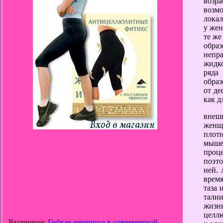
возр
возм
локал
у же
те же
обра
непр
жидко
ряда
образ
от де
как д
внеш
женщ
плот
мыше
проц
поэт
ней. 
врем
таза 
тали
жизн
целл
Различное:
Гибкая черепица в современной