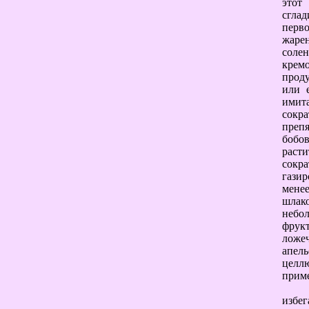
этот
сглад
перв
жарен
соле
кремо
проду
или 
имит
сокр
препя
бобо
расти
сокр
газир
менее
шлак
небо
фрук
ложеч
апел
целл
прим
избег