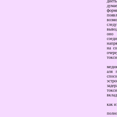
диет
думае
форм
появ
возмо
следу
вывод
оно 
соеди
напря
на с
очер
токси
медик
аля 
спос
эстро
заде
токси
вклад
как и
полно