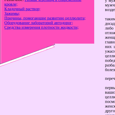
у муж
кровле;
мужч
Кладочный раствор;
возд
Зажимы;
Причины, помогающие развитию целлюлита;
таки
Оборудование лабораторий автодорог;
досад
Средства измерения плотности жидкости;
либо
отло
женщи
главн
них 
ужасн
целл
побе
разба
болез
пере
первы
ваших
целлю
посм
женск
друго