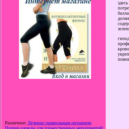
здес
потре
балл
долж
содер
зелен
гипо
проф
кров
укре
помог
Различное:
Лечение правильным питанием;
Пошив одежды для торжественных мероприятий;