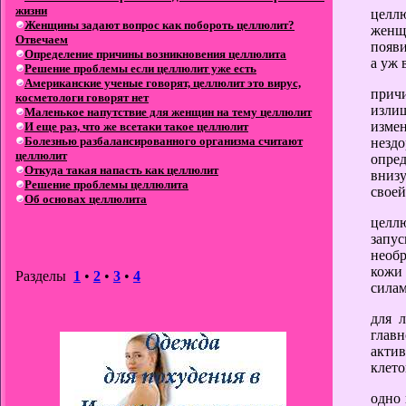
жизни
целл
Женщины задают вопрос как побороть целлюлит?
женщ
Отвечаем
появи
Определение причины возникновения целлюлита
а уж 
Решение проблемы если целлюлит уже есть
Американские ученые говорят, целлюлит это вирус,
причи
косметологи говорят нет
изли
Маленькое напутствие для женщин на тему целлюлит
изме
И еще раз, что же всетаки такое целлюлит
Болезнью разбалансированного организма считают
незд
целлюлит
опред
Откуда такая напасть как целлюлит
внизу
Решение проблемы целлюлита
своей
Об основах целлюлита
целл
запус
необ
кожи
Разделы
1
•
2
•
3
•
4
силам
для 
глав
акти
клето
одно 