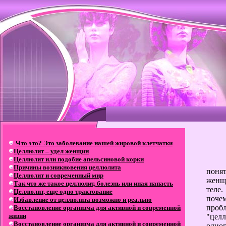
Что это? Это заболевание нашей жировой клетчатки
Целлюлит – удел женщин
Целлюлит или подобие апельсиновой корки
Причины возникновения целлюлита
поня
Целлюлит и современный мир
женщ
Так что же такое целлюлит, болезнь или иная напасть
теле.
Целлюлит, еще одно трактование
почем
Избавление от целлюлита возможно и реально
пробл
Восстановление организма для активной и современной
жизни
"целл
Восстановление организма для активной и современной
одног