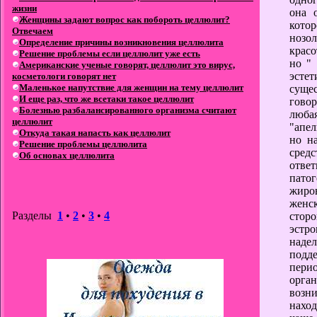
жизни
она 
Женщины задают вопрос как побороть целлюлит?
кото
Отвечаем
нозол
Определение причины возникновения целлюлита
красо
Решение проблемы если целлюлит уже есть
но "
Американские ученые говорят, целлюлит это вирус,
эсте
косметологи говорят нет
Маленькое напутствие для женщин на тему целлюлит
сущес
И еще раз, что же всетаки такое целлюлит
гово
Болезнью разбалансированного организма считают
любая
целлюлит
"апел
Откуда такая напасть как целлюлит
но н
Решение проблемы целлюлита
средс
Об основах целлюлита
ответ
пато
жиро
женск
Разделы
1
•
2
•
3
•
4
сторо
эстр
наде
подде
перио
орга
возн
наход