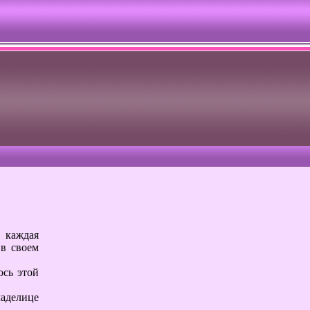
 каждая
 в своем
ось этой
ладелице