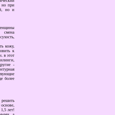
ический
. но при
й, но и
 женщины
, смена
сухость,
ть кожу,
товить к
. в этот
илинги,
ругие -
онтурная
ствующие
ще более
 решить
 основе,
1,5 лет!
имыми, а