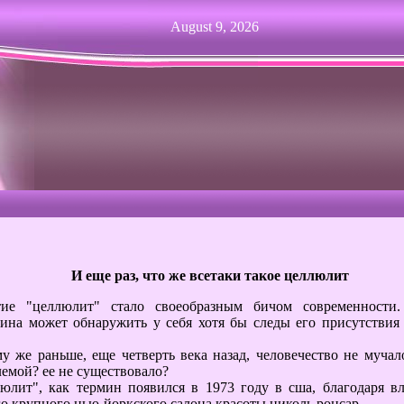
August 9, 2026
И еще раз, что же всетаки такое целлюлит
тие "целлюлит" стало своеобразным бичом современности.
ина может обнаружить у себя хотя бы следы его присутствия
у же раньше, еще четверть века назад, человечество не мучал
емой? ее не существовало?
юлит", как термин появился в 1973 году в сша, благодаря в
о крупного нью-йоркского салона красоты николь ронсар.