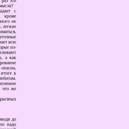
 раз это
мысла?
адает с
 кроме
шного не
. легкие
иматься,
еточные
вает всю
орые из-
авливают
х, а как
рование
 опасна,
 итоге к
ебитам.
оплению
к что же
ерьезных
оводя до
 но надо