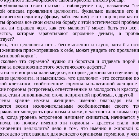
опубликовала свою статью - наблюдение под названием "сell
рой описала проявления
целлюлита
, буквально выделив его 
огическую единицу (форму заболевания). с тех пор огромная и
ты бросила все свои силы на борьбу с этой эстетической пробле
 так ли страшен черт, как его малюют"? может быть это все
тистов, которые зарабатывают огромные деньги, а проб
твует?
рить, что
целлюлита
нет - бессмысленно и глупо, хотя бы пот
 женщина присмотревшись к себе, может увидеть его проявлени
ьсиновой корки".
асколько это серьезно? нужно ли бороться и отдавать порой
тва за исчезновение этого эстетического дефекта?
ы на эти вопросы дали медики, которые досконально изучили п
генез
целлюлита
. и выяснилось, что
целлюлит
- это состояние п
вой клетчатки, свойственное гормонально-активной женщине
ие гормоны (эстрогены), ответственные за молодость и красоту,
ны, стали виновниками столь неприятной проблемы, с другой.
огены крайне нужны женщине. именно благодаря им 
ляется всеми исключительными особенностями своего те
рживают молодость организма и кожи, в частности. в климакте
д, когда уровень эстрогенов начинает снижаться, начинается 
низма. но почему именно эти гормоны - красоты стали по
икновении
целлюлита
? дело в том, что именно в жировой кл
ятся депо этих важных для женского организма гормонов. у же