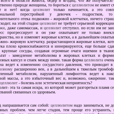
всего в области живота, бедер и ягодиц. что же получается?
твенно природе женщины, то бороться с
целлюлитом
не имеет с
т и нет! когда
целлюлит
только начинается, а это совп
ональной перестройкой у девочек - подростков, то
чительного отека подкожно - жировой клетчатки, ничего стра
ходит. на этой стадии
целлюлит
не требует серьезной коррекции
ажи
, даже самомассаж, и
целлюлит
отступил. но если им не зан
есс прогрессирует и он уже охватывает не только внекл
ранства, но и изменяет жировые клетки, а в дальнейшем охваты
жно- жировую клетчатку. разрастающиеся жировые клетки, кот
тека плохо кровоснабжаются и иннервируются, еще больше сд
е крупные сосуды, создавая огромные очаги ишемии в тканя
льтат - замедление метаболизма в жировых клетках и форми
зных капсул и спаек между ними. такая форма
целлюлита
очень
она ведет к изменению сосудистого давления, что приводит в
козному
расширению вен, а в дальнейшем к тяжелым тромбофл
дленный метаболизм, нарушенный лимфоотток ведет к нак
вой массы, а это избыточный вес и, возможно, ожирение. та
е
целлюлит
- болезнь или эстетическая неприятность?
лит- эта та самая искра, из которой может разгореться пламя с
еваний связанных со здоровьем.
д напрашивается сам собой:
целлюлитом
надо заниматься, не д
езных проблем. чем легче стадия, тем проще его устранить,