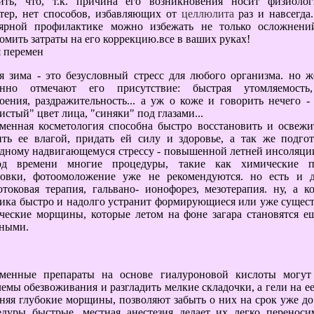
ить, что, т.к. причина его возникновения носит физиолог
ктер, нет способов, избавляющих от
целлюлита
раз и навсегда
лярной профилактике можно избежать не только осложнени
омить затраты на его коррекцию.все в ваших руках!
 перемен
ая зима - это безусловный стресс для любого организма. но
енно отмечают его присутствие: быстрая утомляемость
оения, раздражительность... а уж о коже и говорить нечего - 
истый" цвет лица, "синяки" под глазами...
менная косметология способна быстро восстановить и освежи
ить ее влагой, придать ей силу и здоровье, а так же подго
дному надвигающемуся стрессу - повышенной летней инсоляции
од времени многие процедуры, такие как химические п
овки, фотоомоложение уже не рекомендуются. но есть и д
токовая терапия, гальвано- ионофорез, мезотерапия. ну, а к
тика быстро и надолго устранит формирующиеся или уже суще
ческие морщины, которые летом на фоне загара становятся е
тными.
еменные препараты на основе гиалуроновой кислоты могут
емы обезвоживания и разгладить мелкие складочки, а гели на ее
няя глубокие морщины, позволяют забыть о них на срок уже до 
едуры быстрые, местная анестезия делает их легко перенос