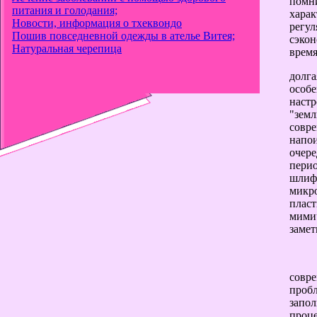
помн
питания и голодания;
хара
Новости, информация о тхеквондо
регу
Пошив повседневной одежды в ателье Витея;
сэкон
Натуральная черепица
время
долг
особ
настр
"земл
совре
напо
очере
пери
шлиф
микро
плас
мими
заме
совр
пробл
запол
проц