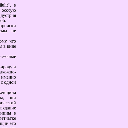
ulit", в
в особую
ндустрия
мой.
 происки
лемы не
ому, что
я в виде
 немалые
рироду и
одкожно-
. именно
 с одной
женщина
ла, они
рический
увядание
винны в
етчатке
нщин это