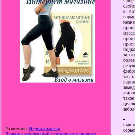
чаще 
свойс
а во
горм
незна
проис
масс
проц
прост
подко
за о
боле
резу
фибро
т.к. 
вари
заме
жиро
тако
целлю
забол
выво
Различное:
Недвижимость
серь
Лечение заболеваний с помощью здорового