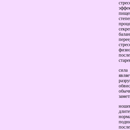
стре
эффе
пище
степе
проц
секр
бала
перее
стре
физи
посл
старе
сила
явля
разру
обви
обыч
замет
ношен
длит
норма
подн
после