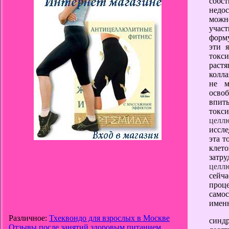
собст
недос
можно
участ
форму
эти 
токси
раст
колла
не м
осво
впит
токс
целл
иссле
эта т
клет
затр
целл
сейч
проц
само
именн
Различное:
Тхеквондо для взрослых в Москве
син
Отзывы после занятий здоровым питанием