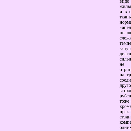
виде
жилы,
и в 
ткань
норм
«апе
целл
слож
темпе
запу
диаг
сильн
не в
отриц
на т
соед
друг
затро
рубец
тоже 
кроме
прак
ста
комп
одни