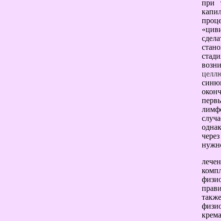
при
капи
проц
«циви
сдел
стан
стади
возни
целл
синю
окон
перв
лимфо
случ
однак
через
нужно
лече
комп
физи
прави
такж
физи
крема