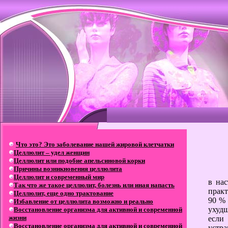
Что это? Это заболевание нашей жировой клетчатки
Целлюлит – удел женщин
Целлюлит или подобие апельсиновой корки
Причины возникновения целлюлита
Целлюлит и современный мир
в нас
Так что же такое целлюлит, болезнь или иная напасть
практ
Целлюлит, еще одно трактование
90 %
Избавление от целлюлита возможно и реально
ухуд
Восстановление организма для активной и современной
жизни
если
Восстановление организма для активной и современной
устр