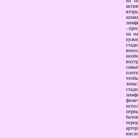
на п
актив
втор
шлаки
лимфо
- пре
на н
нужн
стади
веноз
необ
внутр
самы
плотн
чтоб
зоны:
стади
лимф
физи
испол
перв
бало
пере
артер
кисло