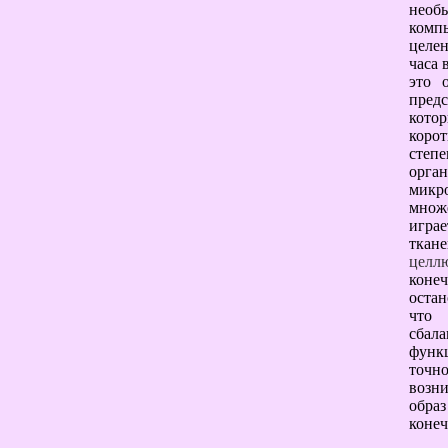
необ
комп
целен
часа 
это 
предс
кото
корот
степ
орга
микр
множе
игра
ткан
целл
коне
оста
что 
сбала
функ
точн
возни
образ
конеч