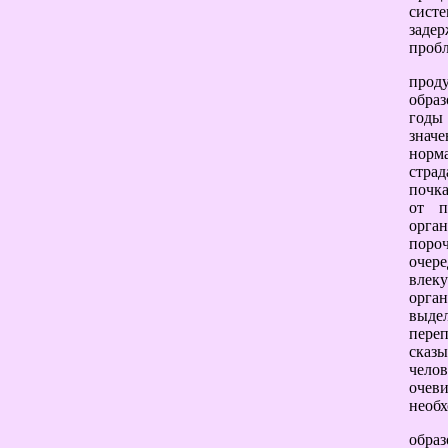
сист
задер
проб
проду
обра
годы
значе
норм
стра
почк
от п
орга
поро
очере
влеку
орга
выде
переп
сказы
чело
очев
необх
обра