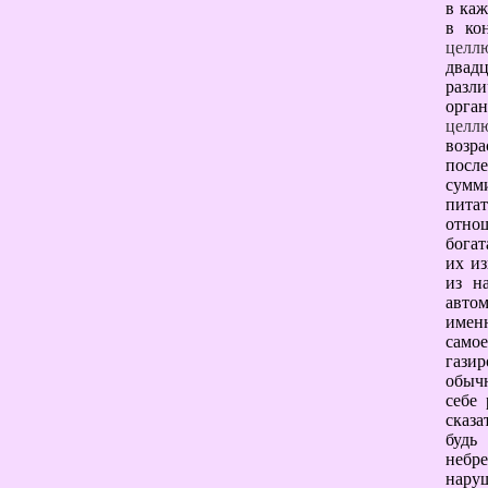
в каж
в ко
целл
двад
разл
орган
целл
возр
посл
сумм
питат
отно
богат
их из
из н
автом
имен
само
газир
обычн
себе
сказ
будь
небр
наруш