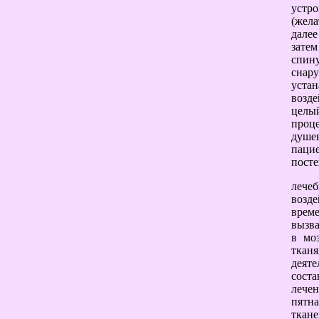
устр
(жела
далее
зате
спину
снар
устан
возде
целы
проц
душев
паци
посте
леч
возде
врем
вызв
в мо
ткан
деят
сост
лечен
пятн
ткан