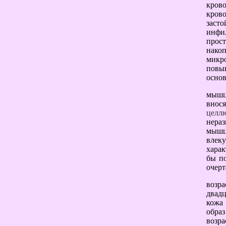
кров
кров
заст
инфи
прос
нако
микр
повы
основ
мышцы
внос
целл
нераз
мышцы
влеку
хара
бы п
очерт
возра
двад
кожа 
образ
возра