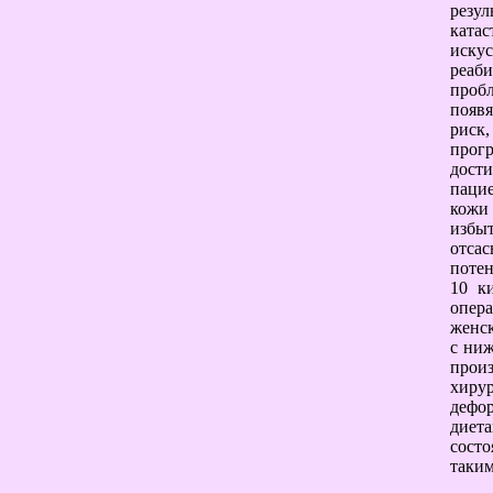
резу
ката
искус
реаби
пробл
появя
риск
прог
дост
пацие
кожи
избы
отса
потен
10 к
опера
женск
с ниж
прои
хиру
дефо
диета
сост
таким